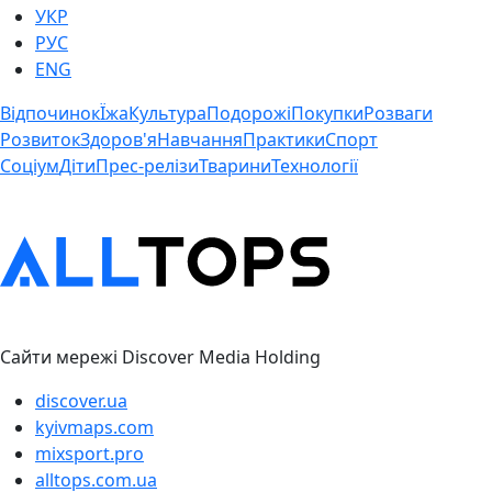
УКР
РУС
ENG
Відпочинок
Їжа
Культура
Подорожі
Покупки
Розваги
Розвиток
Здоров'я
Навчання
Практики
Спорт
Соціум
Діти
Прес-релізи
Тварини
Технології
Сайти мережі Discover Media Holding
discover.ua
kyivmaps.com
mixsport.pro
alltops.com.ua