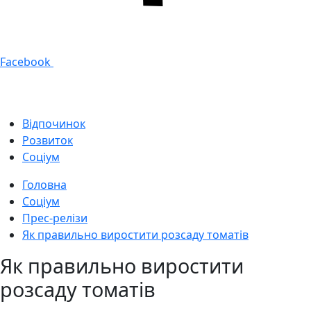
Facebook
Відпочинок
Розвиток
Соціум
Головна
Соціум
Прес-релізи
Як правильно виростити розсаду томатів
Як правильно виростити
розсаду томатів