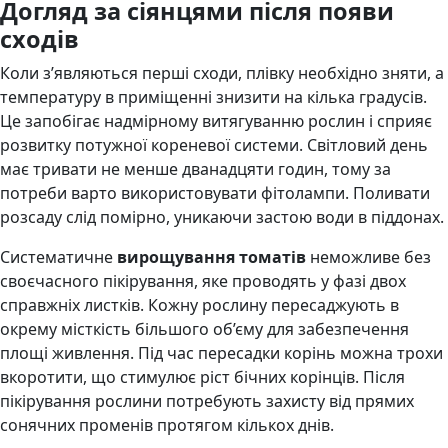
Догляд за сіянцями після появи
сходів
Коли з’являються перші сходи, плівку необхідно зняти, а
температуру в приміщенні знизити на кілька градусів.
Це запобігає надмірному витягуванню рослин і сприяє
розвитку потужної кореневої системи. Світловий день
має тривати не менше дванадцяти годин, тому за
потреби варто використовувати фітолампи. Поливати
розсаду слід помірно, уникаючи застою води в піддонах.
Систематичне
вирощування томатів
неможливе без
своєчасного пікірування, яке проводять у фазі двох
справжніх листків. Кожну рослину пересаджують в
окрему місткість більшого об’єму для забезпечення
площі живлення. Під час пересадки корінь можна трохи
вкоротити, що стимулює ріст бічних корінців. Після
пікірування рослини потребують захисту від прямих
сонячних променів протягом кількох днів.