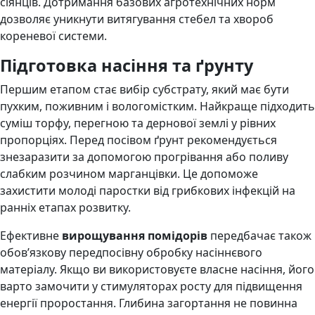
сіянців. Дотримання базових агротехнічних норм
дозволяє уникнути витягування стебел та хвороб
кореневої системи.
Підготовка насіння та ґрунту
Першим етапом стає вибір субстрату, який має бути
пухким, поживним і вологомістким. Найкраще підходить
суміш торфу, перегною та дернової землі у рівних
пропорціях. Перед посівом ґрунт рекомендується
знезаразити за допомогою прогрівання або поливу
слабким розчином марганцівки. Це допоможе
захистити молоді паростки від грибкових інфекцій на
ранніх етапах розвитку.
Ефективне
вирощування помідорів
передбачає також
обов’язкову передпосівну обробку насіннєвого
матеріалу. Якщо ви використовуєте власне насіння, його
варто замочити у стимуляторах росту для підвищення
енергії проростання. Глибина загортання не повинна