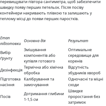
перевищувати півтора сантиметра, щоб забезпечити
швидку появу перших петельок. Після посіву
контейнери накривають плівкою та залишають у
теплому місці до появи перших паростків.
Етап
Основна дія
Результат
підготовки
Змішування
Оптимальне
Вибір
компонентів або
середовище для
ґрунту
купівля готового
коренів
Термічна або хімічна
Відсутність
Дезінфекція
обробка
збудників хвороб
Підготовка
Калібрування та
Одночасні та міцні
насіння
замочування
сходи
Швидке
Дотримання глибини
Посів
проростання без
1-1,5 см
затримок