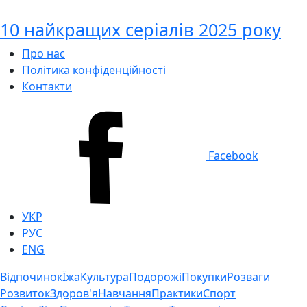
10 найкращих серіалів 2025 року
Про нас
Політика конфіденційності
Контакти
Facebook
УКР
РУС
ENG
Відпочинок
Їжа
Культура
Подорожі
Покупки
Розваги
Розвиток
Здоров'я
Навчання
Практики
Спорт