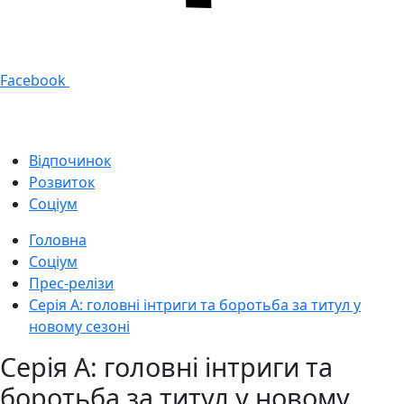
Facebook
Відпочинок
Розвиток
Соціум
Головна
Соціум
Прес-релізи
Серія A: головні інтриги та боротьба за титул у
новому сезоні
Серія A: головні інтриги та
боротьба за титул у новому