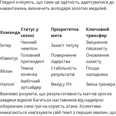
Глядачі очікують, що саме ця здатність адаптуватися до
навантажень визначить володаря золотих медалей.
Статус у
Пріоритетна
Ключовий
Команда
сезоні
мета
трансфер
Чинний
Зміцнення
Інтер
Захист титулу
чемпіон
півзахисту
Головний
Повернення
Оновлення
Ювентус
претендент
лідерства
захисту
Темна
Стабільність
Пошук
Мілан
конячка
результатів
нападника
Амбітний
Наполі
Вихід у ЛЧ
Зміна тренера
аутсайдер
Важливо розуміти, що результативність матчів зросла
завдяки відмові багатьох наставників від надмірно
обережних схем гри на користь атаки. Колективи
намагаються нав’язувати свій темп з перших хвилин, що