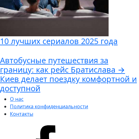
10 лучших сериалов 2025 года
Автобусные путешествия за
границу: как рейс Братислава →
Киев делает поездку комфортной и
доступной
О нас
Политика конфиденциальности
Контакты