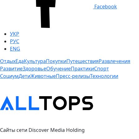
Facebook
УКР
РУС
ENG
Отдых
Еда
Культура
Покупки
Путешествия
Развлечения
Развитие
Здоровье
Обучение
Практики
Спорт
Социум
Дети
Животные
Пресс-релизы
Технологии
Сайты сети Discover Media Holding