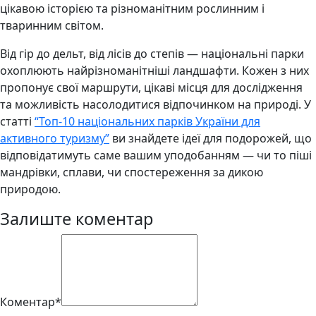
цікавою історією та різноманітним рослинним і
тваринним світом.
Від гір до дельт, від лісів до степів — національні парки
охоплюють найрізноманітніші ландшафти. Кожен з них
пропонує свої маршрути, цікаві місця для дослідження
та можливість насолодитися відпочинком на природі. У
статті
“Топ-10 національних парків України для
активного туризму”
ви знайдете ідеї для подорожей, що
відповідатимуть саме вашим уподобанням — чи то піші
мандрівки, сплави, чи спостереження за дикою
природою.
Залиште коментар
Коментар*