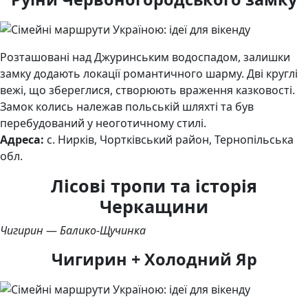
Розташовані над Джуринським водоспадом, залишки
замку додають локації романтичного шарму. Дві круглі
вежі, що збереглися, створюють враження казковості.
Замок колись належав польській шляхті та був
перебудований у неоготичному стилі.
Адреса:
с. Нирків, Чортківський район, Тернопільська
обл.
Лісові тропи та історія
Черкащини
Чигирин
—
Балико-Щучинка
Чигирин + Холодний Яр