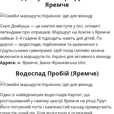
Яремче
Скелі Довбуша — це кам’яні виступи у лісі, оповиті
легендами про опришків. Маршрут на Хом’як з Яремче
займає 3–4 години й підходить навіть для дітей. По
дорозі — водоспади, підйомники та крамнички з
гуцульськими сувенірами. Цей похід сміливо можна
включити в маршрути по Україні для активного вікенду.
Адреса:
м. Яремче, Івано-Франківська обл.
Водоспад Пробій (Яремче)
Один із найвідоміших водоспадів Карпат, що
розташований у самому центрі Яремче на річці Прут.
Його потужний потік і кам’янистий каскад привертають
туристів цілий рік. Біля водоспаду є оглядовий