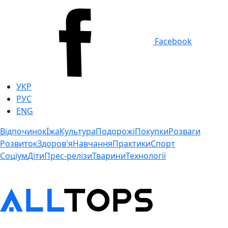
Facebook
УКР
РУС
ENG
Відпочинок
Їжа
Культура
Подорожі
Покупки
Розваги
Розвиток
Здоров'я
Навчання
Практики
Спорт
Соціум
Діти
Прес-релізи
Тварини
Технології