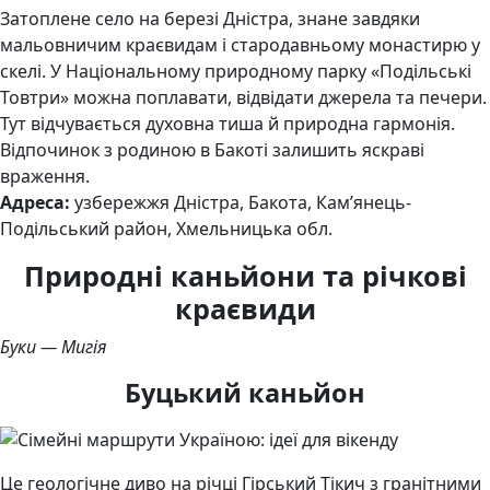
Затоплене село на березі Дністра, знане завдяки
мальовничим краєвидам і стародавньому монастирю у
скелі. У Національному природному парку «Подільські
Товтри» можна поплавати, відвідати джерела та печери.
Тут відчувається духовна тиша й природна гармонія.
Відпочинок з родиною в Бакоті залишить яскраві
враження.
Адреса:
узбережжя Дністра, Бакота, Кам’янець-
Подільський район, Хмельницька обл.
Природні каньйони та річкові
краєвиди
Буки — Мигія
Буцький каньйон
Це геологічне диво на річці Гірський Тікич з гранітними