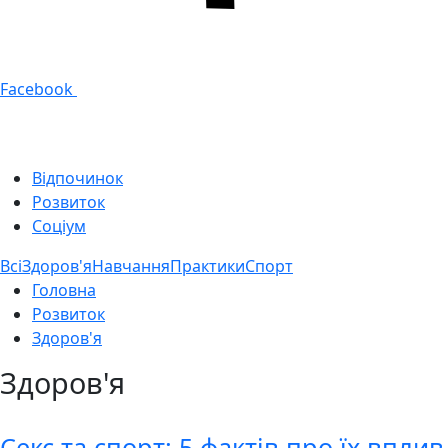
Facebook
Відпочинок
Розвиток
Соціум
Всі
Здоров'я
Навчання
Практики
Спорт
Головна
Розвиток
Здоров'я
Здоров'я
Секс та спорт: 5 фактів про їх вплив