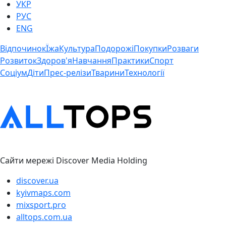
УКР
РУС
ENG
Відпочинок
Їжа
Культура
Подорожі
Покупки
Розваги
Розвиток
Здоров'я
Навчання
Практики
Спорт
Соціум
Діти
Прес-релізи
Тварини
Технології
Сайти мережі Discover Media Holding
discover.ua
kyivmaps.com
mixsport.pro
alltops.com.ua