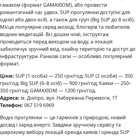
гамаком (формат GAMAXIOM), або провести
романтичний час удвох. SUP-прогулянки доступні для
однієї або двох осіб, а також для груп (Big SUP до 8 осіб).
Місце популярне серед молоді, блогерів та любителів
водних медитацій. Всі дошки нові, інструктаж
проводиться перед виходом на воду, а локація
забезпечує зручний вхід, охайну територію та доступ до
інфраструктури. Ранкові сапи — особливо популярний
формат.
Ціни:
SUP (1 особа) — 250 грн/год; SUP (2 особи) — 350
грн/год; Big SUP (6–8 осіб) — 900 грн/год; Каяки — 250–
350 грн/год; GAMAXIOM — 1200 грн/год.
Адреса:
м. Дніпро, вул. Набережна Перемоги, 1Т
Телефон:
067 519 6969
Водні прогулянки — це гармонія з природою, новий
досвід і заряд енергії. Завдяки зручному сервісу та
широкому вибору локацій оренда каяків і оренда SUP