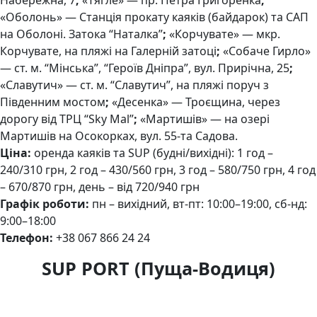
«Оболонь» — Станція прокату каяків (байдарок) та САП
на Оболоні. Затока “Наталка”
;
«Корчувате» — мкр.
Корчувате, на пляжі на Галерній затоці
;
«Собаче Гирло»
— ст. м. “Мінська”, “Героїв Дніпра”, вул. Прирічна, 25
;
«Славутич» — ст. м. “Славутич”, на пляжі поруч з
Південним мостом
;
«Десенка» — Троєщина, через
дорогу від ТРЦ “Sky Mal”
;
«Мартишів» — на озері
Мартишів на Осокорках, вул. 55-та Садова.
Ціна:
оренда каяків та SUP (будні/вихідні): 1 год –
240/310 грн, 2 год – 430/560 грн, 3 год – 580/750 грн, 4 год
– 670/870 грн, день – від 720/940 грн
Графік роботи:
пн – вихідний, вт-пт: 10:00–19:00, сб-нд:
9:00–18:00
Телефон:
+38 067 866 24 24
SUP PORT (Пуща-Водиця)