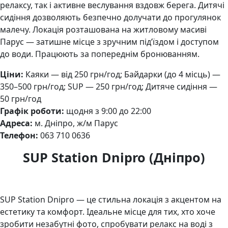
релаксу, так і активне веслування вздовж берега. Дитячі
сидіння дозволяють безпечно долучати до прогулянок
малечу. Локація розташована на житловому масиві
Парус — затишне місце з зручним під’їздом і доступом
до води. Працюють за попереднім бронюванням.
Ціни:
Каяки — від 250 грн/год; Байдарки (до 4 місць) —
350–500 грн/год; SUP — 250 грн/год; Дитяче сидіння —
50 грн/год
Графік роботи:
щодня з 9:00 до 22:00
Адреса:
м. Дніпро, ж/м Парус
Телефон:
063 710 0636
SUP Station Dnipro (Дніпро)
SUP Station Dnipro — це стильна локація з акцентом на
естетику та комфорт. Ідеальне місце для тих, хто хоче
зробити незабутні фото, спробувати релакс на воді з