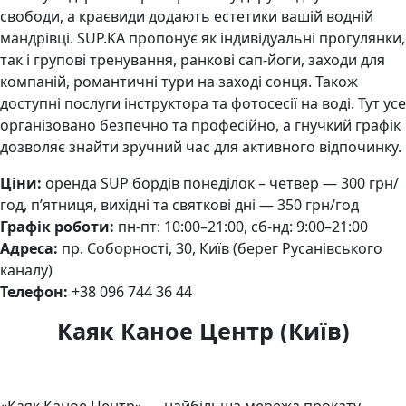
свободи, а краєвиди додають естетики вашій водній
мандрівці. SUP.KA пропонує як індивідуальні прогулянки,
так і групові тренування, ранкові сап-йоги, заходи для
компаній, романтичні тури на заході сонця. Також
доступні послуги інструктора та фотосесії на воді. Тут усе
організовано безпечно та професійно, а гнучкий графік
дозволяє знайти зручний час для активного відпочинку.
Ціни:
оренда SUP бордів понеділок – четвер — 300 грн/
год, п’ятниця, вихідні та святкові дні — 350 грн/год
Графік роботи:
пн-пт: 10:00–21:00, сб-нд: 9:00–21:00
Адреса:
пр. Соборності, 30, Київ (берег Русанівського
каналу)
Телефон:
+38 096 744 36 44
Каяк Каное Центр (Київ)
«Каяк Каное Центр» — найбільша мережа прокату