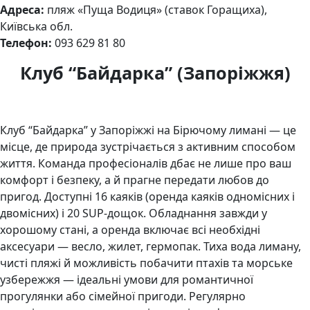
Адреса:
пляж «Пуща Водиця» (ставок Горащиха),
Київська обл.
Телефон:
093 629 81 80
Клуб “Байдарка” (Запоріжжя)
Клуб “Байдарка” у Запоріжжі на Бірючому лимані — це
місце, де природа зустрічається з активним способом
життя. Команда професіоналів дбає не лише про ваш
комфорт і безпеку, а й прагне передати любов до
пригод. Доступні 16 каяків (оренда каяків одномісних і
двомісних) і 20 SUP-дощок. Обладнання завжди у
хорошому стані, а оренда включає всі необхідні
аксесуари — весло, жилет, гермопак. Тиха вода лиману,
чисті пляжі й можливість побачити птахів та морське
узбережжя — ідеальні умови для романтичної
прогулянки або сімейної пригоди. Регулярно