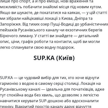
лише про спорт, а й про емоції, нові враження та
можливість побачити знайомі місця під новим кутом.
Якщо ви шукаєте, де покататися на каяках, — у цій статті
ми зібрали найцікавіші локації з Києва, Дніпра та
Запоріжжя. Від тихих озер Пущі-Водиці до урбаністичних
пейзажів Русанівського каналу чи екзотичних берегів
Бірючого лиману. У статті ви знайдете — детальний
опис, ціни, графік роботи та контакти, щоб ви могли
легко спланувати свою водну подорож.
SUP.KA (Київ)
SUP.KA — це чудовий вибір для тих, хто хоче відчути
гармонію з водою в самому серці столиці. Локація на
Русанівському каналі — ідеальна для початківців, адже
тут спокійна вода без хвиль, що дозволяє з легкістю
навчитися керувати SUP-дошкою або вдосконалити
техніку. Відкритий простір каналу дарує відчуття