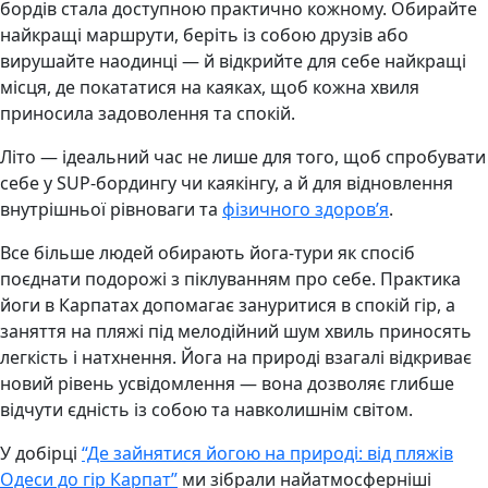
бордів стала доступною практично кожному. Обирайте
найкращі маршрути, беріть із собою друзів або
вирушайте наодинці — й відкрийте для себе найкращі
місця, де покататися на каяках, щоб кожна хвиля
приносила задоволення та спокій.
Літо — ідеальний час не лише для того, щоб спробувати
себе у SUP-бордингу чи каякінгу, а й для відновлення
внутрішньої рівноваги та
фізичного здоров’я
.
Все більше людей обирають йога-тури як спосіб
поєднати подорожі з піклуванням про себе. Практика
йоги в Карпатах допомагає зануритися в спокій гір, а
заняття на пляжі під мелодійний шум хвиль приносять
легкість і натхнення. Йога на природі взагалі відкриває
новий рівень усвідомлення — вона дозволяє глибше
відчути єдність із собою та навколишнім світом.
У добірці
“Де зайнятися йогою на природі: від пляжів
Одеси до гір Карпат”
ми зібрали найатмосферніші