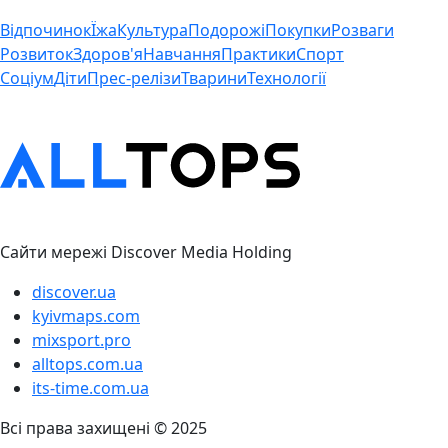
Відпочинок
Їжа
Культура
Подорожі
Покупки
Розваги
Розвиток
Здоров'я
Навчання
Практики
Спорт
Соціум
Діти
Прес-релізи
Тварини
Технології
Сайти мережі Discover Media Holding
discover.ua
kyivmaps.com
mixsport.pro
alltops.com.ua
its-time.com.ua
Всі права захищені © 2025