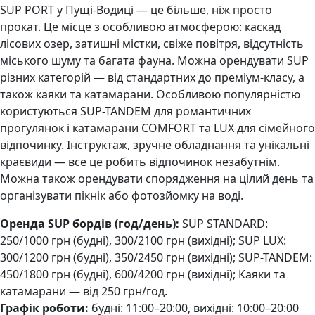
SUP PORT у Пущі-Водиці — це більше, ніж просто
прокат. Це місце з особливою атмосферою: каскад
лісових озер, затишні містки, свіже повітря, відсутність
міського шуму та багата фауна. Можна орендувати SUP
різних категорій — від стандартних до преміум-класу, а
також каяки та катамарани. Особливою популярністю
користуються SUP-TANDEM для романтичних
прогулянок і катамарани COMFORT та LUX для сімейного
відпочинку. Інструктаж, зручне обладнання та унікальні
краєвиди — все це робить відпочинок незабутнім.
Можна також орендувати спорядження на цілий день та
організувати пікнік або фотозйомку на воді.
Оренда SUP бордів (год/день):
SUP STANDARD:
250/1000 грн (будні), 300/2100 грн (вихідні); SUP LUX:
300/1200 грн (будні), 350/2450 грн (вихідні); SUP-TANDEM:
450/1800 грн (будні), 600/4200 грн (вихідні); Каяки та
катамарани — від 250 грн/год.
Графік роботи:
будні: 11:00–20:00, вихідні: 10:00–20:00