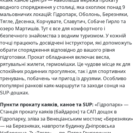
водного спорядження у столиці, яка охоплює понад 9
мальовничих локацій: Гідропарк, Оболонь, Березняки,
Тягле, Десенка, Корчувате, Славутич, Собаче Гирло та
озеро Мартишів. Тут є все для комфортного і
безпечного знайомства з водним туризмом. У кожній
точці працюють досвідчені інструктори, які допоможуть
обрати спорядження відповідно до вашого рівня
підготовки. Прокат обладнання включає весла,
рятувальні жилети, гермомішки. Це чудове місце як для
спокійних родинних прогулянок, так і для спортивних
тренувань, побачень чи пригод із друзями. Особливо
популярні ранкові каяк-маршрути та заходи сонця на
SUP-дошках.
Пункти прокату каяків, каное та SUP:
«Гідропарк» —
Станція прокату каяків (байдарок) та САП дощок в
Гідропарку, зліва за Венеціанським мостом
;
«Березняки»
— на Березняках, навпроти будинку Дніпровська
Набережна, 7
;
«Тягле» — пр. Петра Григоренка
;