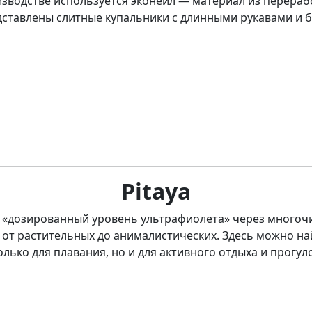
изводстве используется эконейл — материал из перераб
дставлены слитные купальники с длинными рукавами и б
Pitaya
 «дозированный уровень ультрафиолета» через много
 от растительных до анималистических. Здесь можно най
ько для плавания, но и для активного отдыха и прогуло