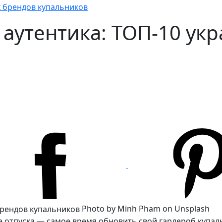
х брендов купальников
аутентика: ТОП-10 ук
Photo by Minh Pham on Unsplash
ие отпуска — самое время обновить свой гардероб купал