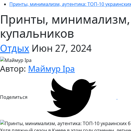
Принты, минимализм, аутентика: ТОП-10 украински
Принты, минимализм, 
купальников
Отдых
Июн 27, 2024
Автор:
Маймур Іра
Поделиться
Хотя пляжный сезон в Киеве в этом году отменен, летн