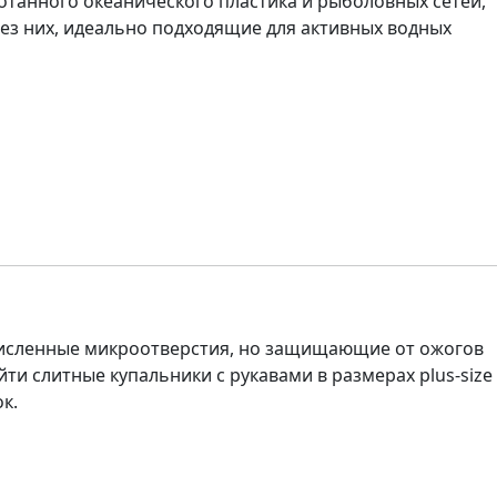
отанного океанического пластика и рыболовных сетей,
ез них, идеально подходящие для активных водных
численные микроотверстия, но защищающие от ожогов
ти слитные купальники с рукавами в размерах plus-size
к.