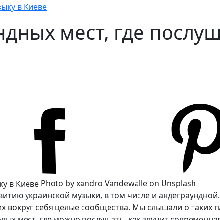
зыку в Киеве
дных мест, где послуш
Photo by xandro Vandewalle on Unsplash
звитию украинской музыки, в том числе и андеграундной
округ себя целые сообщества. Мы слышали о таких гиган
 новых мест, где можно послушать, как звучит современн