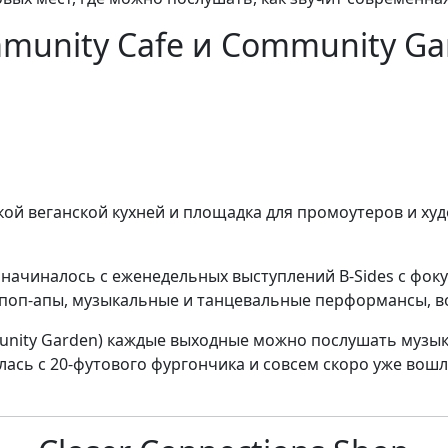
munity Cafe и Community Ga
кой веганской кухней и площадка для промоутеров и ху
е начиналось с еженедельных выступлений B-Sides с фок
, поп-апы, музыкальные и танцевальные перформансы, в
nity Garden) каждые выходные можно послушать музыкаль
алась с 20-футового фургончика и совсем скоро уже во