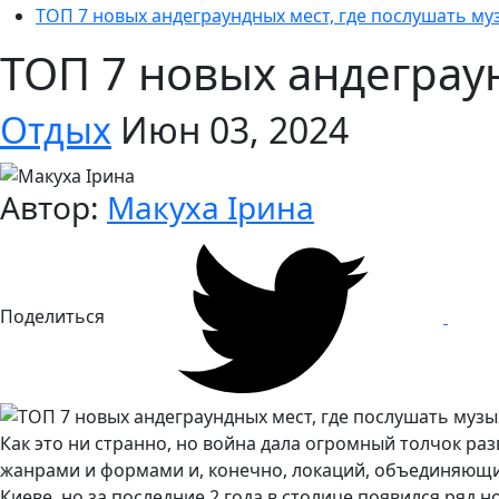
ТОП 7 новых андеграундных мест, где послушать му
ТОП 7 новых андеграун
Отдых
Июн 03, 2024
Автор:
Макуха Ірина
Поделиться
Как это ни странно, но война дала огромный толчок ра
жанрами и формами и, конечно, локаций, объединяющих в
​​Киеве, но за последние 2 года в столице появился ряд