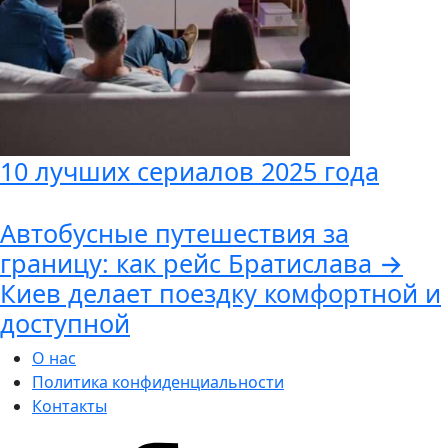
10 лучших сериалов 2025 года
Автобусные путешествия за
границу: как рейс Братислава →
Киев делает поездку комфортной и
доступной
О нас
Политика конфиденциальности
Контакты