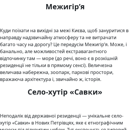
Межигір’я
Куди поїхати на вихідні за межі Києва, щоб зануритися в
направду надзвичайну атмосферу та не витрачати
багато часу на дорогу? Це передусім Межигір’я. Може, і
банально, але можливостей екстравагантного
відпочинку там — море (до речі, воно є в розкішній
резиденції не тільки в прямому сенсі). Величезна
величава набережна, зоопарк, паркові простори,
вражаюча архітектура і, звичайно ж, історія.
Село-хутір «Савки»
Неподалік від державної резиденції — унікальне село-
хутір «Савки» в Нових Петрівцях, яке є етнографічним
музеєм під відкритим небом. Тут експонується типовий