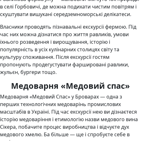
в селі Горбовичі, де можна подихати чистим повітрям і
скуштувати вишукані середземноморські делікатеси.
Власники проводять пізнавальні екскурсії фермою. Під
час них можна дізнатися про життя равликів, умови
їхнього розведення і вирощування, історію і
популярність в усіх кулінарних столицях світу та
культуру споживання. Після екскурсії гостям
пропонують продегустувати фаршировані равлики,
жульєн, бургери тощо.
Медоварня «Медовий спас»
Медоварня «Медовий Спас» у Броварах — одна з
перших технологічних медоварінь промислових
масштабів в Україні. Під час екскурсії нею ви дізнаєтеся
історію медоваріння і етимологію назви медового вина
Сікера, побачите процес виробництва і відчуєте дух
медового хмелю. Ба більше — ще і спробуєте себе в