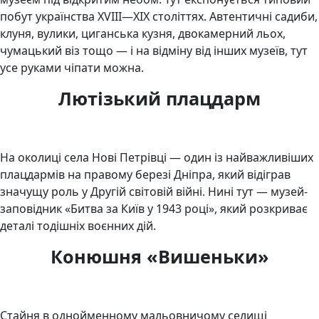
побут українства XVIII—XIX століттях. Автентичні садиби,
клуня, вулики, циганська кузня, двокамерний льох,
чумацький віз тощо — і на відміну від інших музеїв, тут
усе руками чіпати можна.
Лютізький плацдарм
На околиці села Нові Петрівці — один із найважливіших
плацдармів на правому березі Дніпра, який відіграв
значущу роль у Другій світовій війні. Нині тут — музей-
заповідник «Битва за Київ у 1943 році», який розкриває
деталі тодішніх воєнних дій.
Конюшня «Вишеньки»
Стайня в однойменному мальовничому селищі