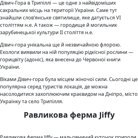
Дівич-Гора в Трипіллі — це одне з найвідоміших
сакральних місць на території України. Саме тут
знайшли слов’янське святилище, яке датується VI
століттям н.е. А також — городище й могильник
зарубинецької культури II століття н.е.
Дівич-гора унікальна ще й незвичайною флорою.
Екологи виявили на ній популяцію рідкісної рослини —
горицвіту (адоніс), яка внесена до Червоної книги
України.
Віками Дівич-гора була місцем жіночої сили. Сьогодні це
популярна серед туристів локація, де можна
насолодитися захоплюючим краєвидом на Дніпро, місто
Українку та село Трипілля.
Равликова ферма Jiffy
Равликова ферма Jiffy — мальовничий куточок природи