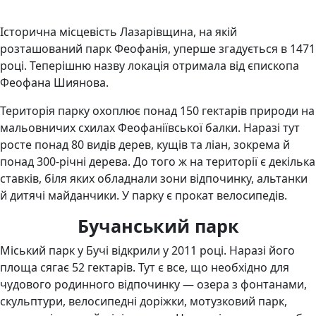
Історична місцевість Лазарівщина, на якій
розташований парк Феофанія, уперше згадується в 1471
році. Теперішню назву локація отримала від єпископа
Феофана Шиянова.
Територія парку охоплює понад 150 гектарів природи на
мальовничих схилах Феофаніївської балки. Наразі тут
росте понад 80 видів дерев, кущів та ліан, зокрема й
понад 300-річні дерева. До того ж на території є декілька
ставків, біля яких обладнали зони відпочинку, альтанки
й дитячі майданчики. У парку є прокат велосипедів.
Бучанський парк
Міський парк у Бучі відкрили у 2011 році. Наразі його
площа сягає 52 гектарів. Тут є все, що необхідно для
чудового родинного відпочинку — озера з фонтанами,
скульптури, велосипедні доріжки, мотузковий парк,