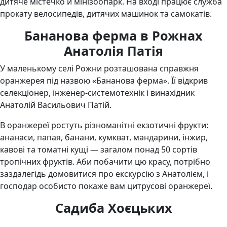
дитяче містечко й мінізоопарк. На вході працює служба
прокату велосипедів, дитячих машинок та самокатів.
Бананова ферма в Рожнах
Анатолія Патія
У маленькому селі Рожни розташована справжня
оранжерея під назвою «Бананова ферма». Її відкрив
селекціонер, інженер-системотехнік і винахідник
Анатолій Васильович Патій.
В оранжереї ростуть різноманітні екзотичні фрукти:
ананаси, папая, банани, кумкват, мандарини, інжир,
кавові та томатні кущі — загалом понад 50 сортів
тропічних фруктів. Аби побачити цю красу, потрібно
заздалегідь домовитися про екскурсію з Анатолієм, і
господар особисто покаже вам цитрусові оранжереї.
Садиба Хоєцьких