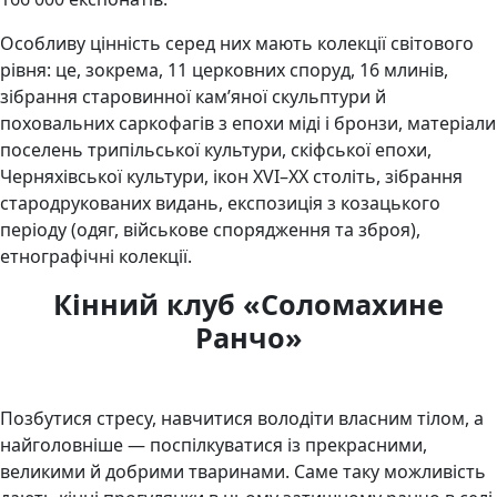
Особливу цінність серед них мають колекції світового
рівня: це, зокрема, 11 церковних споруд, 16 млинів,
зібрання старовинної кам’яної скульптури й
поховальних саркофагів з епохи міді і бронзи, матеріали
поселень трипільської культури, скіфської епохи,
Черняхівської культури, ікон XVI–XХ століть, зібрання
стародрукованих видань, експозиція з козацького
періоду (одяг, військове спорядження та зброя),
етнографічні колекції.
Кінний клуб «Соломахине
Ранчо»
Позбутися стресу, навчитися володіти власним тілом, а
найголовніше — поспілкуватися із прекрасними,
великими й добрими тваринами. Саме таку можливість