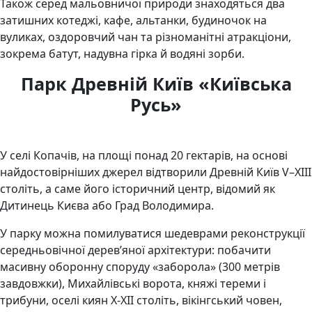
Також серед мальовничої природи знаходяться два
затишних котеджі, кафе, альтанки, будиночок на
вуликах, оздоровчий чан та різноманітні атракціони,
зокрема батут, надувна гірка й водяні зорби.
Парк Древній Київ «Київська
Русь»
У селі Копачів, на площі понад 20 гектарів, на основі
найдостовірніших джерел відтворили Древній Київ V–XIII
століть, а саме його історичний центр, відомий як
Дитинець Києва або Град Володимира.
У парку можна помилуватися шедеврами реконструкції
середньовічної дерев’яної архітектури: побачити
масивну оборонну споруду «заборола» (300 метрів
завдовжки), Михайлівські ворота, княжі тереми і
трибуни, оселі киян Х-ХII століть, вікінгський човен,