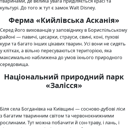
тваринами, де велика увага приділяється красі та
культурі. До того ж тут є замок Walt Disney.
Ферма «Кийлівська Асканія»
Серед його вихованців у заповіднику в Бориспільському
районі — павичі, цесарки, страуси, свині, коні, пухові
кури та багато інших цікавих тварин. Усі вони не сидять
у клітках, а вільно пересуваються територією, яка
максимально наближена до умов їхнього природного
середовища.
Національний природний парк
«Залісся»
Біля села Богданівка на Київщині — сосново-дубові ліси
з багатим тваринним світом та червонокнижними
рослинами. Тут можна побачити й сон-траву, і лань, і