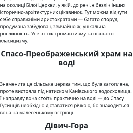
на околиці Білої Церкви, у якій, до речі, є безліч інших
історично-архітектурних цікавинок. Тут можна відчути
себе справжніми аристократами — багато споруд,
продумана забудова і, звичайно ж, унікальна
рослинність. Усе в стилі романтизму та пізнього
класицизму.
Спасо-Преображенський храм на
воді
Знаменита ця сільська церква тим, що була затоплена,
проте вистояла під натиском Канівського водосховища.
І направду вона стоїть практично на воді — до Спасу
Гусинців необхідно діставатися річкою, бо знаходиться
вона на малесенькому острівці.
Дівич-Гора