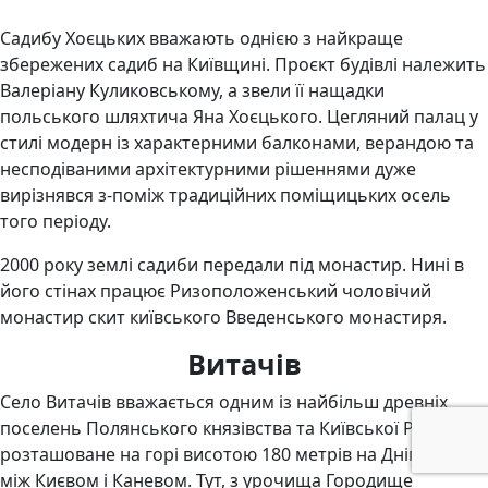
Садибу Хоєцьких вважають однією з найкраще
збережених садиб на Київщині. Проєкт будівлі належить
Валеріану Куликовському, а звели її нащадки
польського шляхтича Яна Хоєцького. Цегляний палац у
стилі модерн із характерними балконами, верандою та
несподіваними архітектурними рішеннями дуже
вирізнявся з-поміж традиційних поміщицьких осель
того періоду.
2000 року землі садиби передали під монастир. Нині в
його стінах працює Ризоположенський чоловічий
монастир скит київського Введенського монастиря.
Витачів
Село Витачів вважається одним із найбільш древніх
поселень Полянського князівства та Київської Русі. Воно
розташоване на горі висотою 180 метрів на Дніпром
між Києвом і Каневом. Тут, з урочища Городище