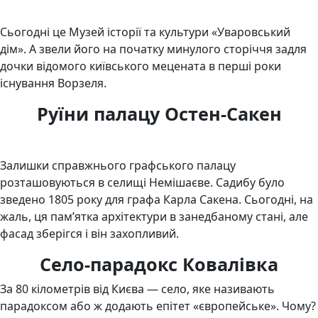
Сьогодні це Музей історії та культури «Уваровський
дім». А звели його на початку минулого сторіччя задля
дочки відомого київського мецената в перші роки
існування Ворзеля.
Руїни палацу Остен-Сакен
Залишки справжнього графського палацу
розташовуються в селищі Немішаєве. Садибу було
зведено 1805 року для графа Карла Сакена. Сьогодні, на
жаль, ця пам’ятка архітектури в занедбаному стані, але
фасад зберігся і він захопливий.
Село-парадокс Ковалівка
За 80 кілометрів від Києва — село, яке називають
парадоксом або ж додають епітет «європейське». Чому?