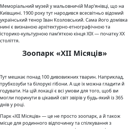
Меморіальний музей у мальовничій Мар’янівці, що на
Київщині. 1900 року тут народився всесвітньо відомий
український тенор Іван Козловський. Сама його домівка
нині є визнаною архітектурно-етнографічною та
історико-культурною пам’яткою кінця XIX — початку ХХ
століття.
Зоопарк «XII Місяців»
Тут мешкає понад 100 дивовижних тварин. Наприклад,
трубкозуби та білорукі гібони. А ще їх можна гладити й
годувати. На цій локації є всі умови для того, щоб ви
могли поринути в цікавий світ звірів у будь-який із 365
днів у році.
Парк «XII Місяців» — це не просто зоопарк, а й також
місце для родинного відпочинку та спілкування з