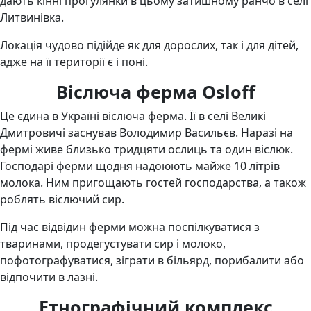
дають кінні прогулянки в цьому затишному ранчо в селі
Литвинівка.
Локація чудово підійде як для дорослих, так і для дітей,
адже на її території є і поні.
Віслюча ферма Osloff
Це єдина в Україні віслюча ферма. Її в селі Великі
Дмитровичі заснував Володимир Васильєв. Наразі на
фермі живе близько тридцяти ослиць та один віслюк.
Господарі ферми щодня надоюють майже 10 літрів
молока. Ним пригощають гостей господарства, а також
роблять віслючий сир.
Під час відвідин ферми можна поспілкуватися з
тваринами, продегустувати сир і молоко,
пофотографуватися, зіграти в більярд, порибалити або
відпочити в лазні.
Етнографічний комплекс