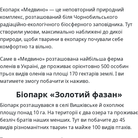
Екопарк «Медвино» — це неповторний природний
комплекс, розташований біля Чорнобильського
радіаційно-екологічного біосферного заповідника. Тут
створили умови, максимально наближені до дикої
природи, щоби тварини в екопарку почували себе
комфортно та вільно.
Саме в «Медвино» розташована найбільша ферма
оленів в Україні, де проживає орієнтовно 500 особин
трьох видів оленів на площі 170 гектарів землі. І ви
матимете змогу побачити їх наживо.
Біопарк «Золотий фазан»
Біопарк розташувався в селі Вишківське й охоплює
площу понад 10 га. На території є два озера та проживає
безліч братів наших менших. Тут ви побачите до 45
видів різноманітних тварин та майже 100 видів птахів.