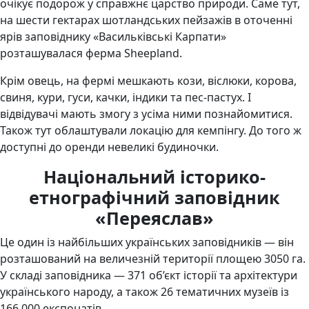
очікує подорож у справжнє царство природи. Саме тут,
на шести гектарах шотландських пейзажів в оточенні
ярів заповіднику «Васильківські Карпати»
розташувалася ферма Sheepland.
Крім овець, на фермі мешкають кози, віслюки, корова,
свиня, кури, гуси, качки, індики та пес-пастух. І
відвідувачі мають змогу з усіма ними познайомитися.
Також тут облаштували локацію для кемпінгу. До того ж
доступні до оренди невеликі будиночки.
Національний історико-
етнографічний заповідник
«Переяслав»
Це один із найбільших українських заповідників — він
розташований на величезній території площею 3050 га.
У складі заповідника — 371 об’єкт історії та архітектури
українського народу, а також 26 тематичних музеїв із
166 000 експонатів.