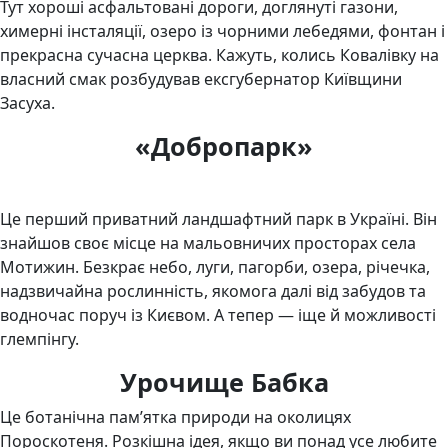
Тут хороші асфальтовані дороги, доглянуті газони,
химерні інсталяції, озеро із чорними лебедями, фонтан і
прекрасна сучасна церква. Кажуть, колись Ковалівку на
власний смак розбудував ексгубернатор Київщини
Засуха.
«Добропарк»
Це перший приватний ландшафтний парк в Україні. Він
знайшов своє місце на мальовничих просторах села
Мотижин. Безкрає небо, луги, пагорби, озера, річечка,
надзвичайна рослинність, якомога далі від забудов та
водночас поруч із Києвом. А тепер — іще й можливості
глемпінгу.
Урочище Бабка
Це ботанічна пам’ятка природи на околицях
Пороскотеня. Розкішна ідея, якщо ви понад усе любите