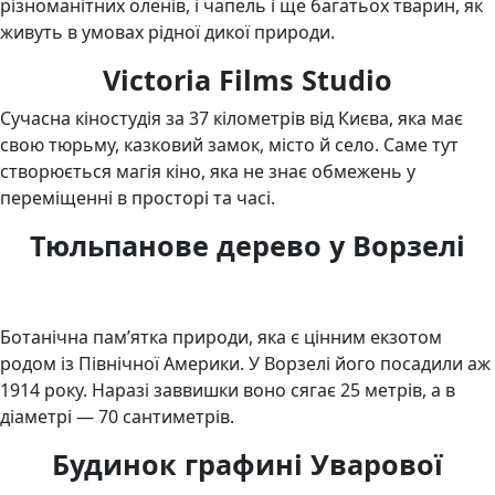
різноманітних оленів, і чапель і ще багатьох тварин, як
живуть в умовах рідної дикої природи.
Victoria Films Studio
Сучасна кіностудія за 37 кілометрів від Києва, яка має
свою тюрьму, казковий замок, місто й село. Саме тут
створюється магія кіно, яка не знає обмежень у
переміщенні в просторі та часі.
Тюльпанове дерево у Ворзелі
Ботанічна пам’ятка природи, яка є цінним екзотом
родом із Північної Америки. У Ворзелі його посадили аж
1914 року. Наразі заввишки воно сягає 25 метрів, а в
діаметрі — 70 сантиметрів.
Будинок графині Уварової