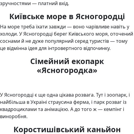
зручностями — платний вхід.
Київське море в Ясногородці
На море треба їхати завжди — воно чарівливе навіть у
холоди. У Ясногородці берег Київського моря, оточений
соснами й не дуже популярний серед туристів — тому
це відмінна ідея для інтровертного відпочинку.
Сімейний екопарк
«Ясногородка»
У Ясногородці є ще одна цікава розвага. Тут і зоопарк, і
найбільша в Україні страусина ферма, і парк розваг із
квадроциклами та анімацією. А до того ж — кемпінг і
виноробня.
Коростишівський каньйон