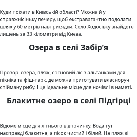
Куди поїхати в Київській області? Можна й у
справжнісіньку печеру, щоб екстравагантно подолати
шлях у 60 метрів навприсядки. Село Ходосівку знайдете
лишень за 33 кілометри від Києва.
Озера в селі Забір’я
Прозорі озера, пляж, сосновий ліс з альтанками для
пікніка та фіш-парк, де можна приготувати власноруч
спійману рибу. І це ідеальне місце для ночівлі в наметі.
Блакитне озеро в селі Підгірці
Відоме місце для літнього відпочинку. Вода тут
насправді блакитна, а пісок чистий і білий. На пляж зі