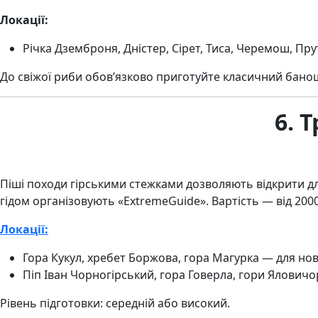
Локації:
Річка Дземброня, Дністер, Сірет, Тиса, Черемош, Пру
До свіжої риби обов’язково приготуйте класичний банош!
6. 
Піші походи гірськими стежками дозволяють відкрити для
гідом організовують «ExtremeGuide». Вартість — від 2000
Локації:
Гора Кукул, хребет Боржова, гора Магурка — для нов
Піп Іван Чорногірський, гора Говерла, гори Яловичо
Рівень підготовки: середній або високий.