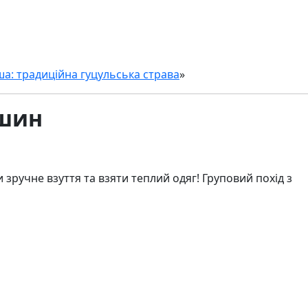
а: традиційна гуцульська страва
»
ршин
зручне взуття та взяти теплий одяг! Груповий похід з