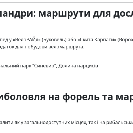
мандри: маршрути для дос
пед у «ВелоРАЙд» (Буковель) або «Скита Карпати» (Ворохт
додаток для побудови веломаршрута.
нальний парк “Синевир”, Долина нарцисів
Риболовля на форель та ма
ити як у загальнодоступних місцях, так і на рибальськи