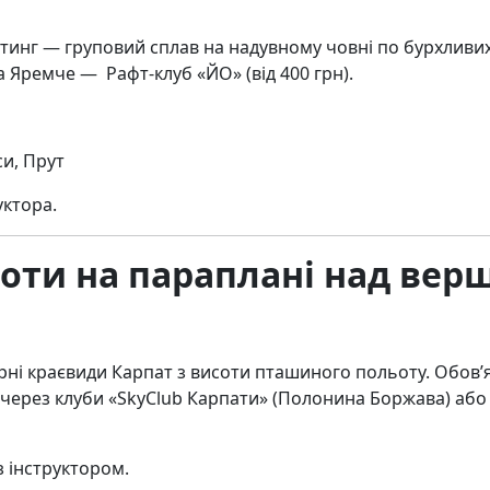
г — груповий сплав на надувному човні по бурхливих річ
а Яремче — Рафт-клуб «ЙО» (від 400 грн).
си, Прут
уктора.
ьоти на параплані над ве
і краєвиди Карпат з висоти пташиного польоту. Обов’яз
через клуби «SkyClub Карпати» (Полонина Боржава) або 
з інструктором.