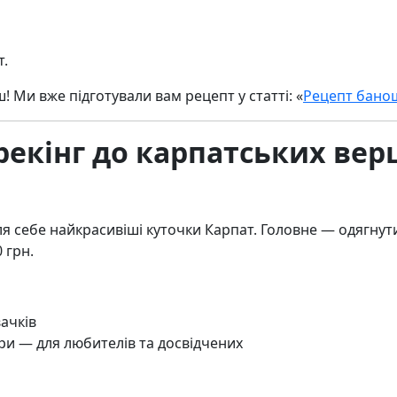
т.
 Ми вже підготували вам рецепт у статті: «
Рецепт банош
Трекінг до карпатських ве
 себе найкрасивіші куточки Карпат. Головне — одягнути 
 грн.
ачків
ри — для любителів та досвідчених