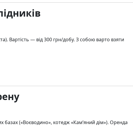
лідників
а). Вартість — від 300 грн/добу. З собою варто взяти
рену
х базах («Воєводино», котедж «Кам’яний дім»). Оренда