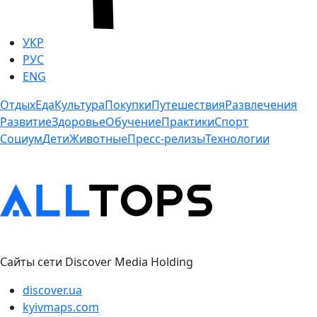
УКР
РУС
ENG
Отдых
Еда
Культура
Покупки
Путешествия
Развлечения
Развитие
Здоровье
Обучение
Практики
Спорт
Социум
Дети
Животные
Пресс-релизы
Технологии
Сайты сети Discover Media Holding
discover.ua
kyivmaps.com