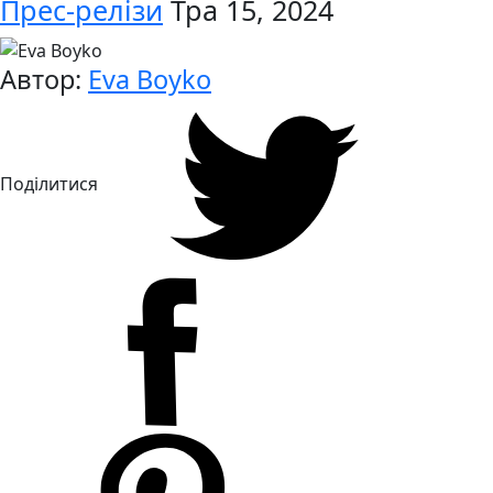
Прес-релізи
Тра 15, 2024
Автор:
Eva Boyko
Поділитися