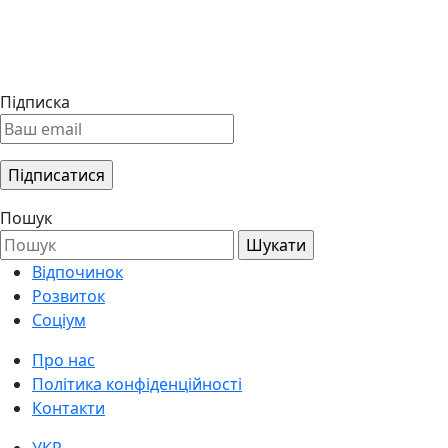
Підписка
Пошук
Відпочинок
Розвиток
Соціум
Про нас
Політика конфіденційності
Контакти