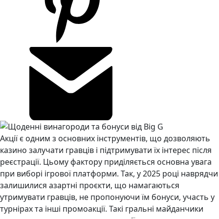
Акції є одним з основних інструментів, що дозволяють
казино залучати гравців і підтримувати їх інтерес після
реєстрації. Цьому фактору приділяється основна увага
при виборі ігрової платформи. Так, у 2025 році наврядчи
залишилися азартні проєкти, що намагаються
утримувати гравців, не пропонуючи їм бонуси, участь у
турнірах та інші промоакції. Такі гральні майданчики