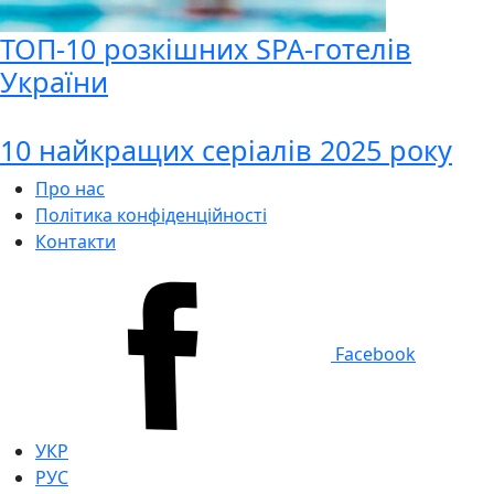
ТОП-10 розкішних SPA-готелів
України
10 найкращих серіалів 2025 року
Про нас
Політика конфіденційності
Контакти
Facebook
УКР
РУС