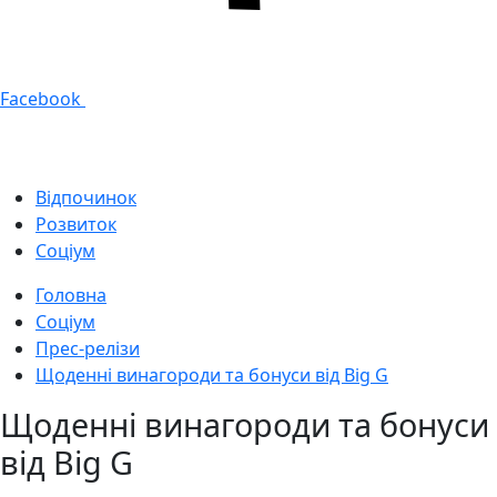
Facebook
Відпочинок
Розвиток
Соціум
Головна
Соціум
Прес-релізи
Щоденні винагороди та бонуси від Big G
Щоденні винагороди та бонуси
від Big G