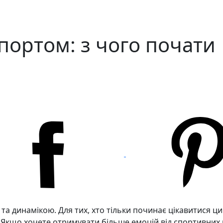
портом: з чого почати
 динамікою. Для тих, хто тільки починає цікавитися цим
у. Якщо хочете отримувати більше емоцій від спортивних