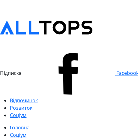
Підписка
Faceboo
Відпочинок
Розвиток
Соціум
Головна
Соціум