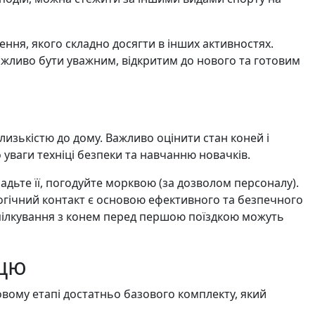
ння, якого складно досягти в інших активностях.
ажливо бути уважним, відкритим до нового та готовим
лизькістю до дому. Важливо оцінити стан коней і
о уваги техніці безпеки та навчанню новачків.
адьте її, погодуйте морквою (за дозволом персоналу).
логічний контакт є основою ефективного та безпечного
спілкування з конем перед першою поїздкою можуть
вцю
вому етапі достатньо базового комплекту, який