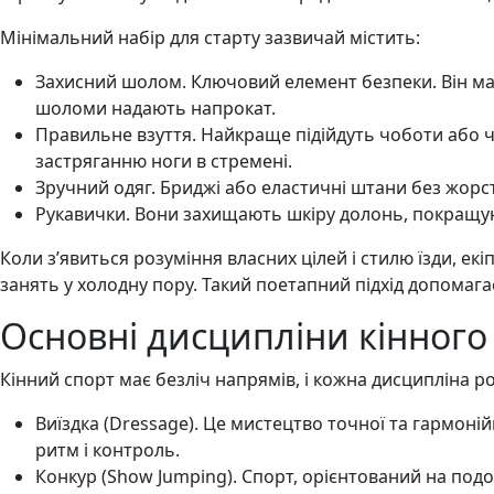
Мінімальний набір для старту зазвичай містить:
Захисний шолом. Ключовий елемент безпеки. Він має 
шоломи надають напрокат.
Правильне взуття. Найкраще підійдуть чоботи або 
застряганню ноги в стремені.
Зручний одяг. Бриджі або еластичні штани без жорс
Рукавички. Вони захищають шкіру долонь, покращую
Коли з’явиться розуміння власних цілей і стилю їзди, е
занять у холодну пору. Такий поетапний підхід допома
Основні дисципліни кінного
Кінний спорт має безліч напрямів, і кожна дисципліна р
Виїздка (Dressage). Це мистецтво точної та гармоні
ритм і контроль.
Конкур (Show Jumping). Спорт, орієнтований на подо