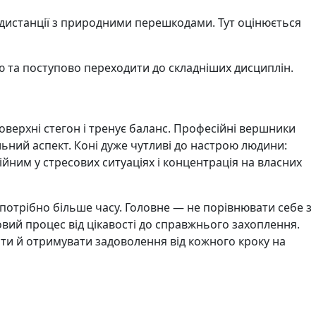
ї дистанції з природними перешкодами. Тут оцінюється
ю та поступово переходити до складніших дисциплін.
поверхні стегон і тренує баланс. Професійні вершники
ьний аспект. Коні дуже чутливі до настрою людини:
йним у стресових ситуаціях і концентрація на власних
ь потрібно більше часу. Головне — не порівнювати себе з
овий процес від цікавості до справжнього захоплення.
шати й отримувати задоволення від кожного кроку на