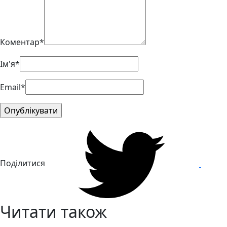
Коментар*
Ім'я*
Email*
Поділитися
Читати також