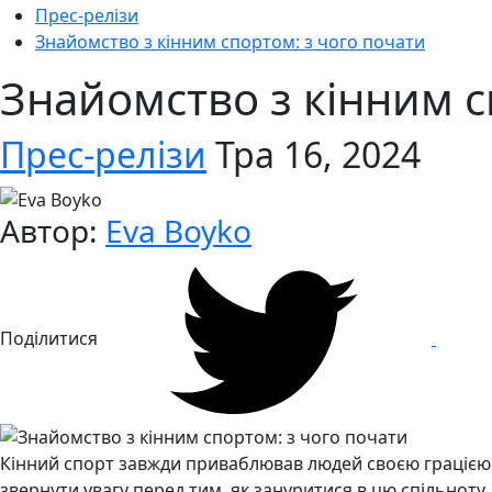
Прес-релізи
Знайомство з кінним спортом: з чого почати
Знайомство з кінним с
Прес-релізи
Тра 16, 2024
Автор:
Eva Boyko
Поділитися
Кінний спорт завжди приваблював людей своєю грацією та
звернути увагу перед тим, як зануритися в цю спільнот