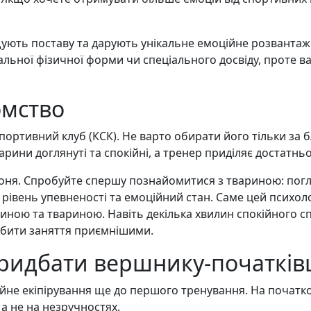
ують поставу та дарують унікальне емоційне розвантаже
льної фізичної форми чи спеціального досвіду, проте в
омство
ортивний клуб (КСК). Не варто обирати його тільки за б
варини доглянуті та спокійні, а тренер приділяє достатнь
 коня. Спробуйте спершу познайомитися з твариною: погл
, рівень упевненості та емоційний стан. Саме цей психо
диною та твариною. Навіть декілька хвилин спокійного 
робити заняття приємнішими.
 придбати вершнику-початкі
йне екіпірування ще до першого тренування. На початко
 а не на незручностях.