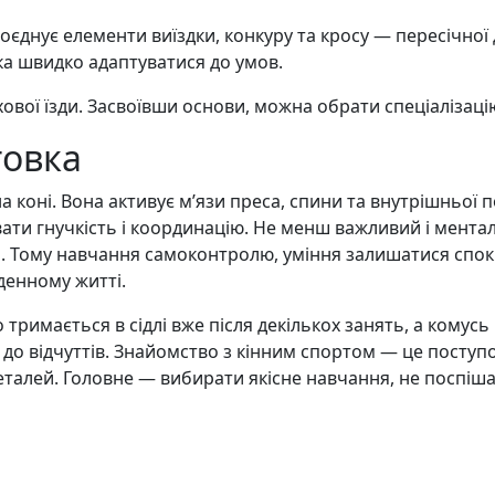
поєднує елементи виїздки, конкуру та кросу — пересічно
ка швидко адаптуватися до умов.
вої їзди. Засвоївши основи, можна обрати спеціалізаці
товка
а коні. Вона активує м’язи преса, спини та внутрішньої 
ти гнучкість і координацію. Не менш важливий і ментал
. Тому навчання самоконтролю, уміння залишатися спокі
денному житті.
 тримається в сідлі вже після декількох занять, а комус
 до відчуттів. Знайомство з кінним спортом — це поступ
 деталей. Головне — вибирати якісне навчання, не поспі