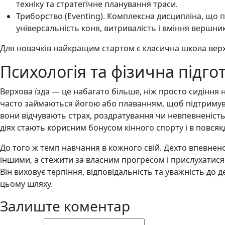
техніку та стратегічне планування траси.
Триборство (Eventing). Комплексна дисципліна, що 
універсальність коня, витривалість і вміння вершни
Для новачків найкращим стартом є класична школа верхо
Психологія та фізична підго
Верхова їзда — це набагато більше, ніж просто сидіння н
часто займаються йогою або плаванням, щоб підтримува
вони відчувають страх, роздратування чи невпевненість
діях стають корисним бонусом кінного спорту і в повсяк
До того ж темп навчання в кожного свій. Дехто впевнено
іншими, а стежити за власним прогресом і прислухатися
Він виховує терпіння, відповідальність та уважність до
цьому шляху.
Залиште коментар