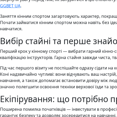
GGBET UA
.
Заняття кінним спортом загартовують характер, покращ
Почати займатися кінним спортом можна навіть без ідеа
навчатися.
Вибір стайні та перше знай
Перший крок у кінному спорті — вибрати гарний кінно-сп
кваліфікацію інструкторів. Гарна стайня завжди чиста, т
Під час першого візиту не поспішайте одразу сідати на
Коні надзвичайно чутливі: вони відчувають ваш настрій
навчання, а також допомагає встановити довіру між лю
значно полегшити освоєння техніки верхової їзди та з
Екіпірування: що потрібно
Поширена помилка початківців — інвестувати в професі
гарантує безпеку та дозволяє зосередитися на навчанні,