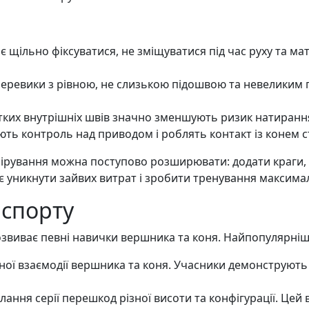
щільно фіксуватися, не зміщуватися під час руху та мати
черевики з рівною, не слизькою підошвою та невеликим 
тких внутрішніх швів значно зменшують ризик натирання 
ть контроль над приводом і роблять контакт із конем с
кіпірування можна поступово розширювати: додати краги, 
гає уникнути зайвих витрат і зробити тренування макси
 спорту
озвиває певні навички вершника та коня. Найпопулярніші
йної взаємодії вершника та коня. Учасники демонструють
лання серії перешкод різної висоти та конфігурації. Цей