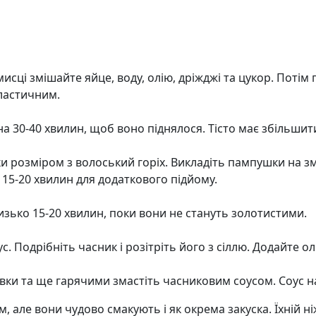
 мисці змішайте яйце, воду, олію, дріжджі та цукор. Поті
еластичним.
а 30-40 хвилин, щоб воно піднялося. Тісто має збільшити
ьки розміром з волоський горіх. Викладіть пампушки на 
15-20 хвилин для додаткового підйому.
лизько 15-20 хвилин, поки вони не стануть золотистими.
 Подрібніть часник і розітріть його з сіллю. Додайте ол
уховки та ще гарячими змастіть часниковим соусом. Соус
але вони чудово смакують і як окрема закуска. Їхній н