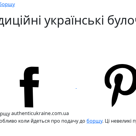
 борщу
иційні українські бул
authenticukraine.com.ua
особливо коли йдеться про подачу до
борщу
. Ці невеликі