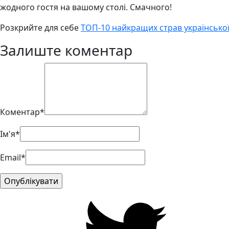
жодного гостя на вашому столі. Смачного!
Розкрийте для себе
ТОП-10 найкращих страв української
Залиште коментар
Коментар*
Ім'я*
Email*