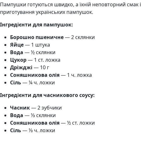
Пампушки готуються швидко, а їхній неповторний смак 
приготування українських пампушок.
Інгредієнти для пампушок:
Борошно пшеничне
— 2 склянки
Яйце
— 1 штука
Вода
— ½ склянки
Цукор
— 1 ст. ложка
Дріжджі
— 10 г
Соняшникова олія
— 1 ч. ложка
Сіль
— ¼ ч. ложки
Інгредієнти для часникового соусу:
Часник
— 2 зубчики
Вода
— ⅓ склянки
Соняшникова олія
— ½ ст. ложки
Сіль
— ⅓ ч. ложки