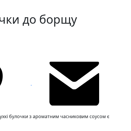
очки до борщу
 пухкі булочки з ароматним часниковим соусом є