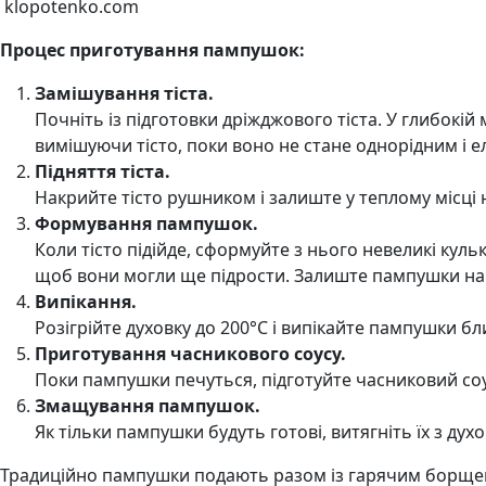
klopotenko.com
Процес приготування пампушок:
Замішування тіста.
Почніть із підготовки дріжджового тіста. У глибокій
вимішуючи тісто, поки воно не стане однорідним і 
Підняття тіста.
Накрийте тісто рушником і залиште у теплому місці н
Формування пампушок.
Коли тісто підійде, сформуйте з нього невеликі кул
щоб вони могли ще підрости. Залиште пампушки на 
Випікання.
Розігрійте духовку до 200°C і випікайте пампушки б
Приготування часникового соусу.
Поки пампушки печуться, підготуйте часниковий соус.
Змащування пампушок.
Як тільки пампушки будуть готові, витягніть їх з д
Традиційно пампушки подають разом із гарячим борщем, 