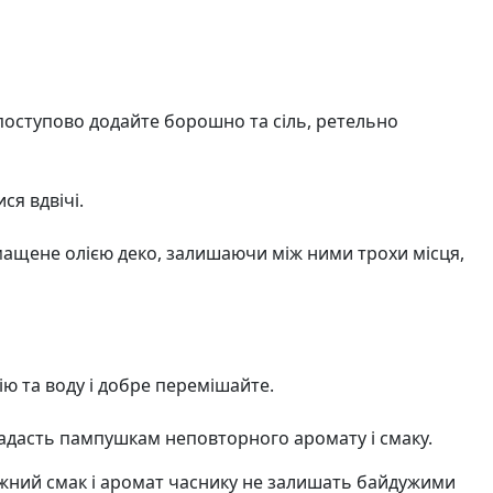
м поступово додайте борошно та сіль, ретельно
ся вдвічі.
змащене олією деко, залишаючи між ними трохи місця,
ію та воду і добре перемішайте.
 надасть пампушкам неповторного аромату і смаку.
іжний смак і аромат часнику не залишать байдужими