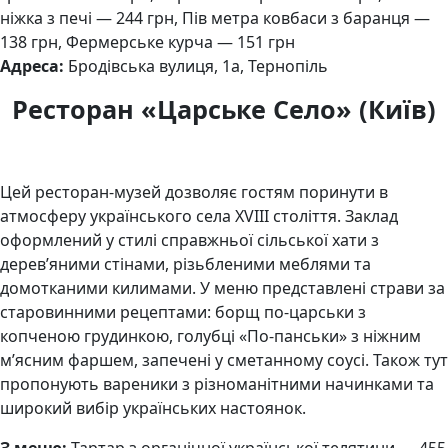
ніжка з печі — 244 грн, Пів метра ковбаси з баранця —
138 грн, Фермерське курча — 151 грн
Адреса:
Бродівська вулиця, 1а, Тернопіль
Ресторан «Царське Село» (Київ)
Цей ресторан-музей дозволяє гостям поринути в
атмосферу українського села XVIII століття. Заклад
оформлений у стилі справжньої сільської хати з
дерев’яними стінами, різьбленими меблями та
домотканими килимами. У меню представлені страви за
старовинними рецептами: борщ по-царськи з
копченою грудинкою, голубці «По-панськи» з ніжним
м’ясним фаршем, запечені у сметанному соусі. Також тут
пропонують вареники з різноманітними начинками та
широкий вибір українських настоянок.
З меню:
Тартар з органічної української телятини — 455