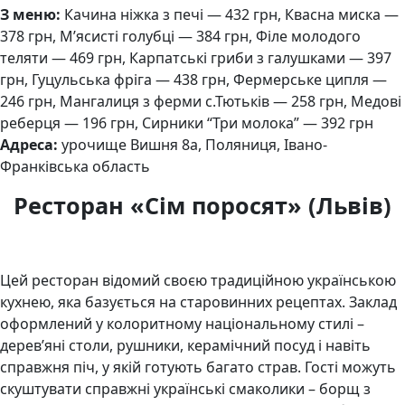
З меню:
Качина ніжка з печі — 432 грн, Квасна миска —
378 грн, М’ясисті голубці — 384 грн, Філе молодого
теляти — 469 грн, Карпатські гриби з галушками — 397
грн, Гуцульська фріга — 438 грн, Фермерське ципля —
246 грн, Мангалиця з ферми с.Тютьків — 258 грн, Медові
реберця — 196 грн, Сирники “Три молока” — 392 грн
Адреса:
урочище Вишня 8а, Поляниця, Івано-
Франківська область
Ресторан «Сім поросят» (Львів)
Цей ресторан відомий своєю традиційною українською
кухнею, яка базується на старовинних рецептах. Заклад
оформлений у колоритному національному стилі –
дерев’яні столи, рушники, керамічний посуд і навіть
справжня піч, у якій готують багато страв. Гості можуть
скуштувати справжні українські смаколики – борщ з