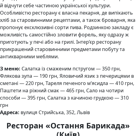
й відчути себе частиною української культури.
Особливістю ресторану є власна пекарня, де випікають
хліб за старовинними рецептами, а також броварня, яка
пропонує ексклюзивні сорти пива. Родзинкою закладу є
можливість самостійно зловити форель, яку одразу ж
приготують у печі або на грилі. Інтер’єр ресторану
прикрашений старовинними предметами побуту та
антикварними меблями.
З меню:
Салатка із смаженим пстругом — 350 грн,
Флякова зупа — 190 грн, Яловичий язик з печерицями в
сметані — 220 грн, Тареля печеного м’ясидла — 410 грн,
Паштети на ріжний смак — 465 грн, Сало на чотири
способи — 395 грн, Салатка з качиною грудкою — 310
грн
Адреса:
вулиця Стрийська, 352, Львів
Ресторан «Остання Барикада»
(Київ)