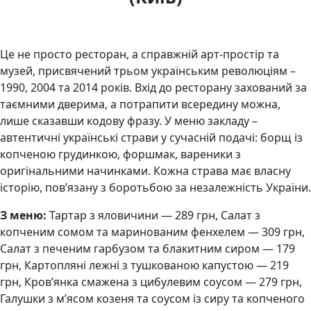
Це не просто ресторан, а справжній арт-простір та
музей, присвячений трьом українським революціям –
1990, 2004 та 2014 років. Вхід до ресторану захований за
таємними дверима, а потрапити всередину можна,
лише сказавши кодову фразу. У меню закладу –
автентичні українські страви у сучасній подачі: борщ із
копченою грудинкою, форшмак, вареники з
оригінальними начинками. Кожна страва має власну
історію, пов’язану з боротьбою за незалежність України.
З меню:
Тартар з яловичини — 289 грн, Салат з
копченим сомом та маринованим фенхелем — 309 грн,
Салат з печеним гарбузом та блакитним сиром — 179
грн, Картопляні лежні з тушкованою капустою — 219
грн, Кров’янка смажена з цибулевим соусом — 279 грн,
Галушки з м’ясом козеня та соусом із сиру та копченого