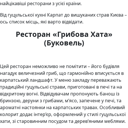
найцікавіші ресторани з усієї країни.
Від гуцульської кухні Карпат до вишуканих страв Києва –
ось список місць, які варто відвідати.
Ресторан «Грибова Хата»
(Буковель)
Цей ресторан неможливо не помітити – його будівля
нагадує величезний гриб, що гармонійно вписується в
карпатський ландшафт. У меню закладу переважають
традиційні гуцульські страви, приготовані в печі та на
відкритому вогні. Відвідувачам пропонують банош із
бринзою, деруни з грибами, м’ясо, запечене у печі, та
ароматні настоянки на карпатських травах. Особливий
колорит додає інтер’єр, оформлений у стилі гуцульської
хати, зі старовинним посудом та дерев’яними меблями.