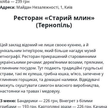
хліба — 239 грн
Адреса:
Майдан Незалежності, 1, Київ
Ресторан «Старий млин»
(Тернопіль)
Цей заклад відомий не лише своєю кухнею, а й
унікальним інтер’єром, який більше нагадує музей
етнографії. Ресторан прикрашений старовинними
українськими речами: дерев’яними возами, прялками,
глиняним посудом. Тут подають традиційні гуцульські
страви, такі як кулеша, грибна юшка, м’ясо, запечене у
глиняних горщиках, та домашні наливки. Відвідувачі
можуть скуштувати самогон власного виробництва,
настоянки на травах і медовуху.
З меню:
Бандерики — 226 грн, Вінегрет з білими
грибами — 193 грн, Картопляні зрази — 226 грн, Качина