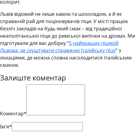
колорит.
Львів відомий не лише кавою та шоколадом, а й як
справжній рай для поціновувачів піци. У місті працює
безліч закладів на будь-який смак – від традиційної
неаполітанської піци до римської випічки на дровах. Ми
підготували для вас добірку “
5 найкращих піцерій
Львова: де скуштувати справжню італійську піцу
” з
локаціями, де можна сповна насолодитися італійським
смаком.
Залиште коментар
Коментар*
Ім'я*