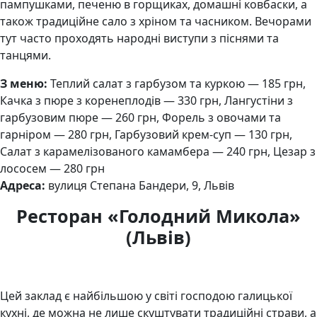
пампушками, печеню в горщиках, домашні ковбаски, а
також традиційне сало з хріном та часником. Вечорами
тут часто проходять народні виступи з піснями та
танцями.
З меню:
Теплий салат з гарбузом та куркою — 185 грн,
Качка з пюре з коренеплодів — 330 грн, Лангустіни з
гарбузовим пюре — 260 грн, Форель з овочами та
гарніром — 280 грн, Гарбузовий крем-суп — 130 грн,
Салат з карамелізованого камамбера — 240 грн, Цезар з
лососем — 280 грн
Адреса:
вулиця Степана Бандери, 9, Львів
Ресторан «Голодний Микола»
(Львів)
Цей заклад є найбільшою у світі господою галицької
кухні, де можна не лише скуштувати традиційні страви, а