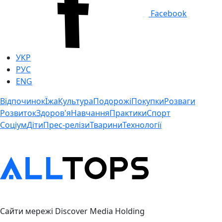
Facebook
УКР
РУС
ENG
Відпочинок
Їжа
Культура
Подорожі
Покупки
Розваги
Розвиток
Здоров'я
Навчання
Практики
Спорт
Соціум
Діти
Прес-релізи
Тварини
Технології
Сайти мережі Discover Media Holding