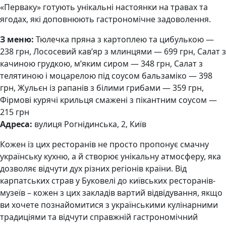
«Перваку» готують унікальні настоянки на травах та
ягодах, які доповнюють гастрономічне задоволення.
З меню:
Тюлечка пряна з картоплею та цибулькою —
238 грн, Лососевий кав’яр з млинцями — 699 грн, Салат з
качиною грудкою, м’яким сиром — 348 грн, Салат з
телятиною і моцарелою під соусом бальзаміко — 398
грн, Жульєн із рапанів з білими грибами — 359 грн,
Фірмові курячі крильця смажені з пікантним соусом —
215 грн
Адреса:
вулиця Рогнідинська, 2, Київ
Кожен із цих ресторанів не просто пропонує смачну
українську кухню, а й створює унікальну атмосферу, яка
дозволяє відчути дух різних регіонів країни. Від
карпатських страв у Буковелі до київських ресторанів-
музеїв – кожен з цих закладів вартий відвідування, якщо
ви хочете познайомитися з українськими кулінарними
традиціями та відчути справжній гастрономічний